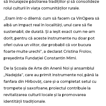
să încurajeze păstrarea tradițiilor și să consolideze
rolul culturii în viața comunităților rurale.
„Eram într-o dilemă: cum să facem ca VinOpera să
aibă un impact real în localități, unul care să fie
sustenabil, de durată. Și a ieșit exact cum ne-am
dorit, pentru că aceste instrumente nu doar pot
oferi cuiva un viitor, dar probabil că vor bucura
foarte multe urechi”, a declarat Cristina Frolov,
președinta Fundației Constantin Mimi.
De la Școala de Arte din Anenii Noi și ansamblul
„Nadejda”, care au primit instrumente noi, până la
fanfara din Hîrbovăț, care și-a completat setul cu
trompete și saxofoane, proiectul contribuie la
revitalizarea culturii locale și la promovarea
identității tradiționale.