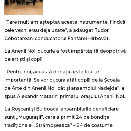
„Tare mult am așteptat aceste instrumente, fiindcă
cele vechi erau deja uzate”, a adăugat Tudor
Cebotarean, conducătorul Fanfarei Hîrbovăț.
La Anenii Noi, bucuria a fost împărtășită deopotrivă
de artiști și copii.
„Pentru noi, această donație este foarte
importantă. Se vor bucura atât copiii de la Școala
de Arte din Anenii Noi, cât și ansamblul Nadejda”, a
spus Alexandr Mațarin, primarul orașului Anenii Noi.
La Roșcani și Bulboaca, ansamblurile beneficiare
sunt „Mugurașii”, care a primit 24 de bondițe
tradiționale, „Strămoșeasca” – 24 de costume