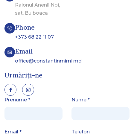
Raionul Anenii Noi,
sat. Bulboaca
Phone
+373 68 22 11 07
Email
office@constantinmimi.md
Urmăriți-ne
Prenume
*
Nume
*
Email
*
Telefon