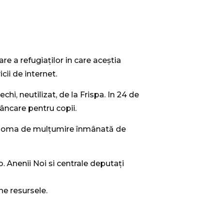
e a refugiaților in care aceștia
cii de internet.
hi, neutilizat, de la Frispa. In 24 de
mâncare pentru copii.
diploma de mulțumire înmânată de
 o. Anenii Noi si centrale deputați
ne resursele.