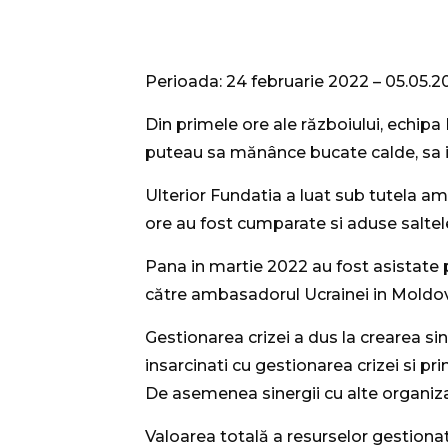
Perioada: 24 februarie 2022 – 05.05.2
Din primele ore ale războiului, echip
puteau sa mănânce bucate calde, sa iei 
Ulterior Fundatia a luat sub tutela ame
ore au fost cumparate si aduse saltele
Pana in martie 2022 au fost asistate 
către ambasadorul Ucrainei in Mol
Gestionarea crizei a dus la crearea sine
insarcinati cu gestionarea crizei si pr
De asemenea sinergii cu alte organiza
Valoarea totală a resurselor gestiona