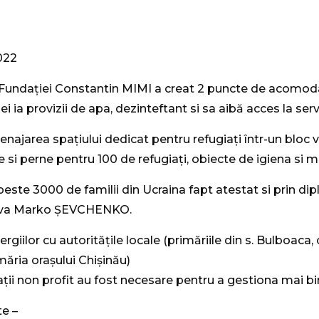
022
a Fundației Constantin MIMI a creat 2 puncte de acomodar
ia provizii de apa, dezinteftant si sa aibă acces la servi
najarea spațiului dedicat pentru refugiați într-un bloc vec
 si perne pentru 100 de refugiați, obiecte de igiena si 
peste 3000 de familii din Ucraina fapt atestat si prin 
dova Marko ȘEVCHENKO.
rgiilor cu autoritățile locale (primăriile din s. Bulboaca,
imăria orașului Chișinău)
ții non profit au fost necesare pentru a gestiona mai bi
te –